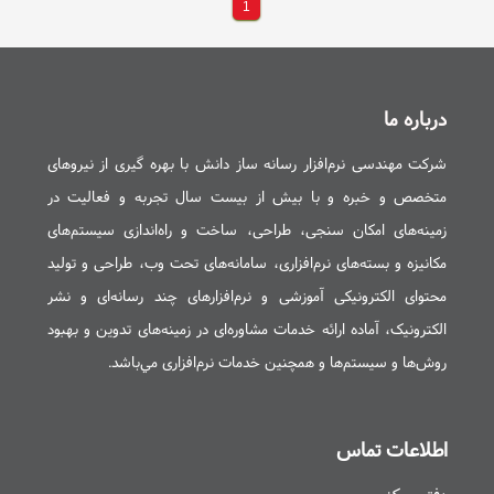
1
،
،
،
شناخت و بررسی
تحليل و ارزيابی فرآيندها
تحلیل و مستندسازی
،
،
طراحی سيستم‌های جامع و يکپارچه
تحليل و طراحی
،
،
استخراج مستندات
استخراج فرآیندهای سازمان
درباره ما
،
،
،
پروژه‌های فناوری اطلاعات
مديريت و راهبری
سیستم ساز
گزارش ساز
،
،
،
داشبورد ساز
رسانه ساز دانش
شرکت مهندسی نرم‌افزار رسانه ساز دانش با بهره گيری از نيروهای
،
خدمات مشاوره‌ای شرکت رسانه ساز دانش
متخصص و خبره و با بيش از بیست سال تجربه و فعاليت در
،
،
تحلیل و مستندسازی سیستم‌ها
تحليل و طراحی سيستم‌های جامع
زمينه‌های امکان سنجی، طراحی، ساخت و راه‌اندازی سيستم‌های
،
،
طراحی ساختار سازمانی
نظارت بر استقرار راه‌حل‌های فناوری اطلاعات
مکانيزه و بسته‌های نرم‌افزاری، سامانه‌های تحت وب، طراحی و توليد
،
راه‌حل‌های مبتنی بر فناوری اطلاعات
محتوای الکترونیکی آموزشی و نرم‌افزارهای چند رسانه‌ای و نشر
الکترونیک، آماده ارائه خدمات مشاوره‌ای در زمينه‌های تدوين و بهبود
روش‌ها و سيستم‌ها و همچنین خدمات نرم‌افزاری مي‌باشد.
اطلاعات تماس