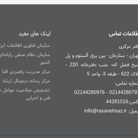
ریت اسناد مکتوب - که در قالب
اسناد
در سازمان‌ها ثب - شکار، بانک
اسناد
را در نظر گرفته
 اسن - دیریت دانش
کایزن
راهکاری نوین را برای - دیریت دانش
کایزن
برای گردآوری و مدیر
،
،
،
،
ایزن
سامانه
سامانه مدیریت
مدیریت دانش و آرشیو اسناد کایزن
دانش و آرشیو اسناد کای
طلاعات تماس
لینک های مفید
،
،
،
،
،
رسانه ساز دانش
سیستم ساز
گزارش ساز
هوش تجاری
نشر الکترونیک
افزایش انعطاف‌پ
،
،
،
،
شی
شناسایی شکاف‌ها
ایجاد کتابخانه‌های دانشی
ثبت اسناد
مدارک و نتایج سمینارها و کن
سازمان فناوری اطلاعات ایرا
فتر مرکزی
سازمان نظام صنفی رایانه‌ای
هران - ستارخان- بین برق آلستوم و پل
کشور
شیخ فضل اله- جنب دفترخانه 220 -
مرکز مدیریت راهبردی افتا
622 - طبقه 3- واحد 5
مرکز رسانه دیجیتال ارشاد
ماره تماس:
تشخیص صلاحیت عوامل نظ
02144280793 - 021442809
فنی و اجرایی
س:44281016
ل: info@rasanehsaz.ir