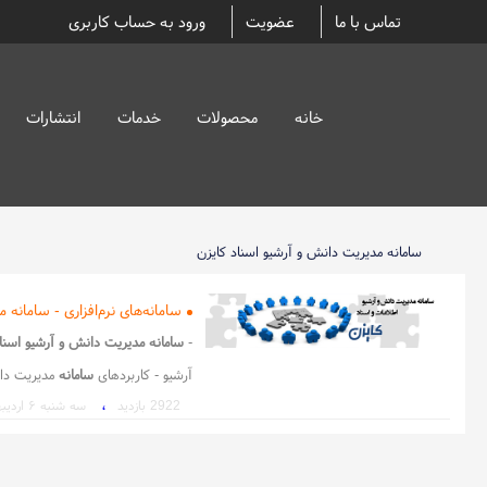
تماس با ما
عضویت
ورود به حساب کاربری
خانه
محصولات
خدمات
انتشارات
سامانه مدیریت دانش و آرشیو اسناد کایزن
سامانه‌های نرم‌افزاری - سامانه
-
سامانه مدیریت دانش و آرشیو اسنا
آرشیو - کاربردهای
سامانه
مدیریت دا
،
2922 بازدید
سه شنبه ۶ اردیبهشت ۱
- رار سامانه
مدیریت
دانش و آرشیو ا
است. ساما - nنه مدیریت
دانش
کای
پنهان م
و
س
و
م است. - ای گردآ
و