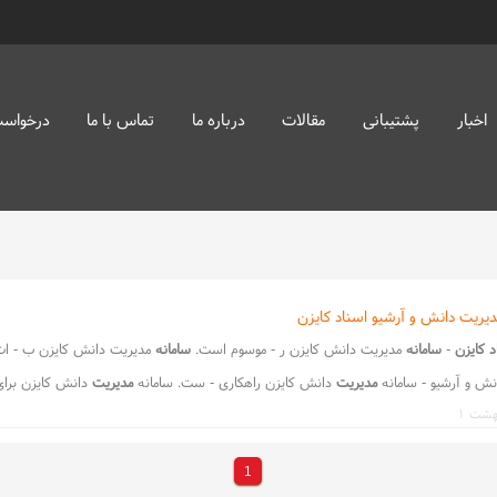
اخبار
پشتیبانی
مقالات
درباره ما
تماس با ما
درخواست
 مدیریت دانش و آرشیو اسناد کایزن
د کایزن
-
سامانه
مدیریت دانش کایزن ر - موسوم است.
سامانه
مدیریت دانش کایزن ب - ات
نش و آرشیو - سامانه
مدیریت
دانش کایزن راهکاری - ست. سامانه
مدیریت
دانش کایزن برای
طلاعا - انه مدیریت
دانش
کایزن راهکاری نوین را - zwnj;عنوان
دانش
آشکار سیستم تلقی می&z - ر از م
زن برای گردآوری و - ری مستندات
و
تجربیات سازمان به‌ع - wnj;ها ثبت
و
بایگانی می‌ش
و
د،
1
ری
و
مدیریت دانش آشکار، بانک - ریت دانش و
آرشیو
اطلاعات در سازمان عب - ریت دان