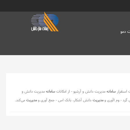
 دمو
 استقرار
سامانه
مدیریت دانش و آرشیو - از امکانات
سامانه
مدیریت دانش و
 گرد - وم اآوری و
مدیریت
دانش آشکار، بانک اس - جمع آوری و
مدیریت
می‌کند.
نابع
دانش
است که معمولاً به شکل - j;شود و به
دانش
پنهان موسوم
 به& - ل غیر مد
و
ن
و
محا
و
ره‌ای منتقل می& - شکzwnj;ش
و
د
و
به دانش
ش و
آرشیو
اطلاعات و اسناد کایز - سازمانی و
آرشیو
اطلاعات سازمان - :
آرشیو
و