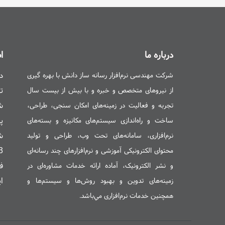
مدیریت دانش فردی، - .
آرشیو
و مدی
و مدیریت
اسناد
محصولات و خدمات،
سامانه مدیریت دانش و آرشیو اسناد ک
درباره ما
ا
،
،
مدیریت دانش
آرشیو اسناد کایزن
گزارش و تحلیل تمامی فعالیت‌های دان
د
شرکت مهندسی نرم‌افزار رسانه ساز دانش با بهره گيری
،
آرشیو‌های سمعی بصری و چندرسانه‌ای
ت
از نيروهای متخصص و خبره و با بيش از بیست سال
تجربه و فعاليت در زمينه‌های امکان سنجی، طراحی،
پلاک 
ساخت و راه‌اندازی سيستم‌های مکانيزه و بسته‌های
ش
نرم‌افزاری، سامانه‌های تحت وب، طراحی و توليد
76
محتوای الکترونیکی آموزشی و نرم‌افزارهای چند رسانه‌ای
فک
و نشر الکترونیک، آماده ارائه خدمات مشاوره‌ای در
ایمی
زمينه‌های تدوين و بهبود روش‌ها و سيستم‌ها و
همچنین خدمات نرم‌افزاری مي‌باشد.