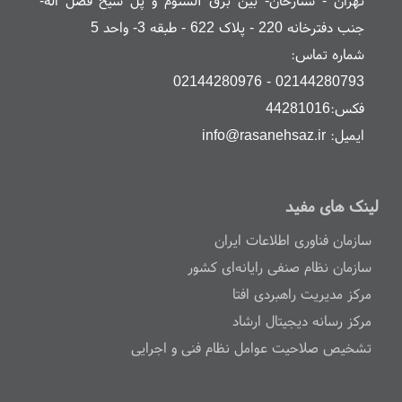
تهران - ستارخان- بین برق آلستوم و پل شیخ فضل اله-
جنب دفترخانه 220 - پلاک 622 - طبقه 3- واحد 5
شماره تماس:
02144280793 - 02144280976
فکس:44281016
ایمیل: info@rasanehsaz.ir
لینک های مفید
سازمان فناوری اطلاعات ایران
سازمان نظام صنفی رایانه‌ای کشور
مرکز مدیریت راهبردی افتا
مرکز رسانه دیجیتال ارشاد
تشخیص صلاحیت عوامل نظام فنی و اجرایی