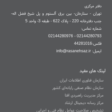
دفتر مرکزی
تهران - ستارخان- بین برق آلستوم و پل شیخ فضل اله-
جنب دفترخانه 220 - پلاک 622 - طبقه 3- واحد 5
شماره تماس:
02144280793 - 02144280976
فکس:44281016
ایمیل: info@rasanehsaz.ir
لینک های مفید
سازمان فناوری اطلاعات ایران
سازمان نظام صنفی رایانه‌ای کشور
مرکز مدیریت راهبردی افتا
مرکز رسانه دیجیتال ارشاد
تشخیص صلاحیت عوامل نظام فنی و اجرایی