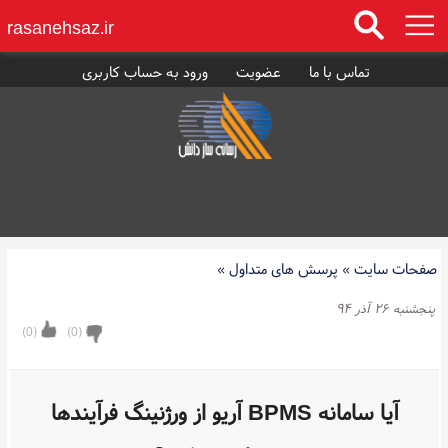
rasanehsaz.ir
تماس با ما
عضویت
ورود به حساب کاربری
صفحات سایت
»
پرسش های متداول
»
پنجشنبه ۲۶ آذر ۹۴
)
0
(
)
0
(
آیا سامانه BPMS آریو از ورژنینگ فرآیندها